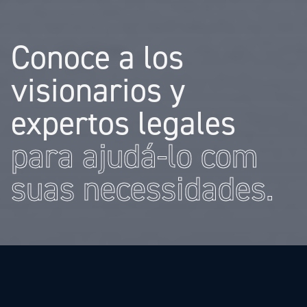
Conoce a los
visionarios y
expertos legales
para ajudá-lo com
suas necessidades.